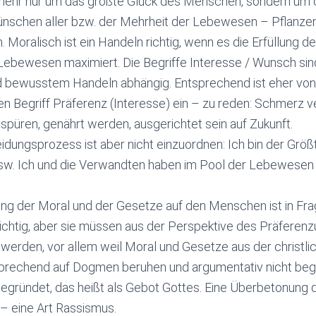
 mehr nur um das größte Glück des Menschen, sondern um d
ünschen aller bzw. der Mehrheit der Lebewesen – Pflanzen
oralisch ist ein Handeln richtig, wenn es die Erfüllung de
ebewesen maximiert. Die Begriffe Interesse / Wunsch sin
bewusstem Handeln abhängig. Entsprechend ist eher von 
en Begriff Präferenz (Interesse) ein – zu reden: Schmerz 
püren, genährt werden, ausgerichtet sein auf Zukunft.
idungsprozess ist aber nicht einzuordnen: Ich bin der Größ
w. Ich und die Verwandten haben im Pool der Lebewesen 
ng der Moral und der Gesetze auf den Menschen ist in Frag
ichtig, aber sie müssen aus der Perspektive des Präferenzut
 werden, vor allem weil Moral und Gesetze aus der christlic
rechend auf Dogmen beruhen und argumentativ nicht begr
begründet, das heißt als Gebot Gottes. Eine Überbetonung
– eine Art Rassismus.