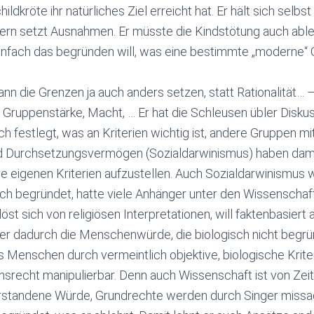
ildkröte ihr natürliches Ziel erreicht hat. Er hält sich selbst
dern setzt Ausnahmen. Er müsste die Kindstötung auch able
 einfach das begründen will, was eine bestimmte „moderne“ 
n die Grenzen ja auch anders setzen, statt Rationalität… 
 Gruppenstärke, Macht, … Er hat die Schleusen übler Disku
ch festlegt, was an Kriterien wichtig ist, andere Gruppen m
d Durchsetzungsvermögen (Sozialdarwinismus) haben dami
 eigenen Kriterien aufzustellen. Auch Sozialdarwinismus wa
ch begründet, hatte viele Anhänger unter den Wissenschaft
öst sich von religiösen Interpretationen, will faktenbasiert
er dadurch die Menschenwürde, die biologisch nicht begrün
 Menschen durch vermeintlich objektive, biologische Kriter
nsrecht manipulierbar. Denn auch Wissenschaft ist von Ze
verstandene Würde, Grundrechte werden durch Singer missac