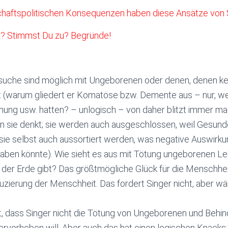
chaftspolitischen Konsequenzen haben diese Ansätze von 
ab? Stimmst Du zu? Begründe!
che sind möglich mit Ungeborenen oder denen, denen ke
t (warum gliedert er Komatöse bzw. Demente aus – nur, wei
ung usw. hatten? – unlogisch – von daher blitzt immer mal
an sie denkt; sie werden auch ausgeschlossen, weil Ges
sie selbst auch aussortiert werden, was negative Auswirku
aben könnte). Wie sieht es aus mit Tötung ungeborenen Leb
der Erde gibt? Das größtmögliche Glück für die Menschheit
zierung der Menschheit. Das fordert Singer nicht, aber wär
, dass Singer nicht die Tötung von Ungeborenen und Behind
hervorheben will. Aber auch das hat einen logischen Knacks