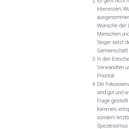
Es geht nicht
Interessen, W
ausgenommen. M
Wünsche der L
Menschen und 
Singer setzt d
Gemeinschaft s
In den Entsche
Verwandten us
Priorität.
Die Fokussieru
sind gut und w
Frage gestellt
kommen, entsp
sondern letzt
Speziesismus 