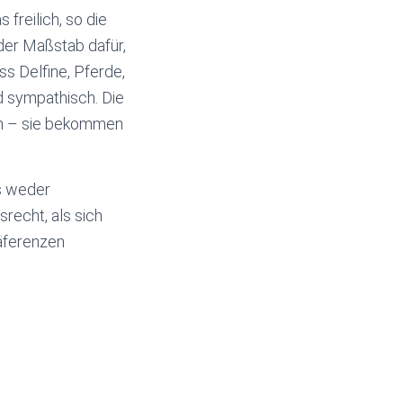
freilich, so die
 der Maßstab dafür,
s Delfine, Pferde,
d sympathisch. Die
gen – sie bekommen
es weder
recht, als sich
äferenzen