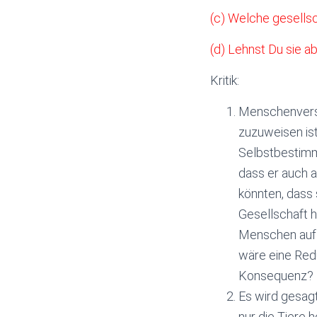
(c) Welche gesells
(d) Lehnst Du sie 
Kritik:
Menschenversu
zuzuweisen is
Selbstbestimm
dass er auch 
könnten, dass 
Gesellschaft h
Menschen auf 
wäre eine Redu
Konsequenz?
Es wird gesagt
nur die Tiere 