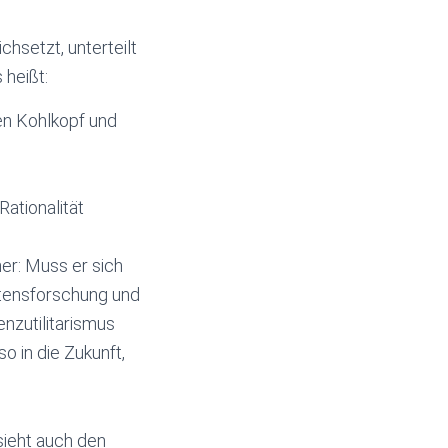
hsetzt, unterteilt
 heißt:
en Kohlkopf und
ationalität
er: Muss er sich
altensforschung und
enzutilitarismus
 in die Zukunft,
 sieht auch den