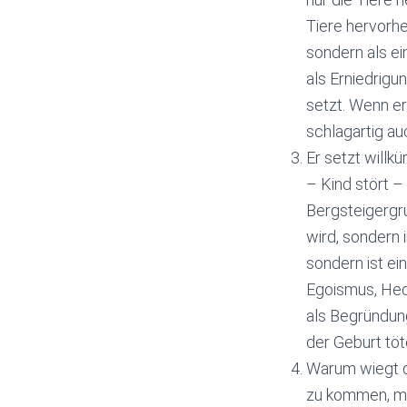
Tiere hervorhe
sondern als ei
als Erniedrig
setzt. Wenn e
schlagartig a
Er setzt willk
– Kind stört –
Bergsteigergr
wird, sondern 
sondern ist e
Egoismus, Hed
als Begründun
der Geburt töt
Warum wiegt di
zu kommen, me