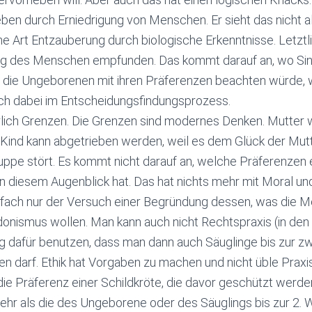
ben durch Erniedrigung von Menschen. Er sieht das nicht al
ne Art Entzauberung durch biologische Erkenntnisse. Letztl
ung des Menschen empfunden. Das kommt darauf an, wo Sin
r die Ungeborenen mit ihren Präferenzen beachten würde, 
uch dabei im Entscheidungsfindungsprozess.
ürlich Grenzen. Die Grenzen sind modernes Denken. Mutter 
 Kind kann abgetrieben werden, weil es dem Glück der Mut
uppe stört. Es kommt nicht darauf an, welche Präferenzen
in diesem Augenblick hat. Das hat nichts mehr mit Moral und 
infach nur der Versuch einer Begründung dessen, was die M
onismus wollen. Man kann auch nicht Rechtspraxis (in de
g dafür benutzen, dass man dann auch Säuglinge bis zur 
en darf. Ethik hat Vorgaben zu machen und nicht üble Praxis
e Präferenz einer Schildkröte, die davor geschützt werden 
hr als die des Ungeborene oder des Säuglings bis zur 2. 