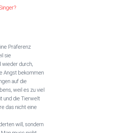
Singer?
ine Präferenz
l sie
 wieder durch,
unde Angst bekommen
ngen auf die
ens, weil es zu viel
 und die Tierwelt
e das nicht eine
erten will, sondern
: Man muss nicht