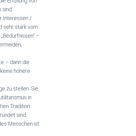
ie Erfüllung von
 sind
r Interessen /
d sehr stark vom
„Bedürfnissen“ –
vermeiden,
te – dann die
keine höhere
e zu stellen. Sie
ilitarismus in
hen Tradition
ündet sind,
 des Menschen ist