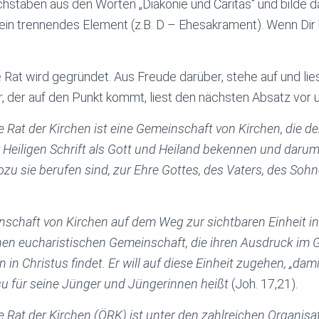
staben aus den Worten „Diakonie und Caritas“ und bilde d
n trennendes Element (z.B. D – Ehesakrament). Wenn Dir ke
Rat wird gegründet. Aus Freude darüber, stehe auf und lie
r, der auf den Punkt kommt, liest den nächsten Absatz vor u
Rat der Kirchen ist eine Gemeinschaft von Kirchen, die d
 Heiligen Schrift als Gott und Heiland bekennen und dar
wozu sie berufen sind, zur Ehre Gottes, des Vaters, des Soh
inschaft von Kirchen auf dem Weg zur sichtbaren Einheit i
nen eucharistischen Gemeinschaft, die ihren Ausdruck im 
n Christus findet. Er will auf diese Einheit zugehen, „dami
su für seine Jünger und Jüngerinnen heißt
(Joh. 17,21).
Rat der Kirchen (ÖRK) ist unter den zahlreichen Organisa