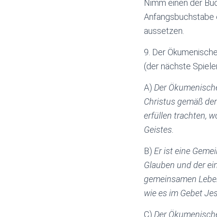
Nimm einen der Buch
Anfangsbuchstabe ei
aussetzen.
9. Der Ökumenische 
(der nächste Spiele
A)
Der Ökumenische 
Christus gemäß der
erfüllen trachten, 
Geistes.
B)
Er ist eine Geme
Glauben und der ei
gemeinsamen Leben i
wie es im Gebet Je
C)
Der Ökumenische 