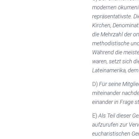
modernen ökumenisc
repräsentativste. D
Kirchen, Denominat
die Mehrzahl der or
methodistische und 
Während die meist
waren, setzt sich di
Lateinamerika, de
D)
Für seine Mitgli
miteinander nachde
einander in Frage s
E)
Als Teil dieser 
aufzurufen zur Verw
eucharistischen Gem