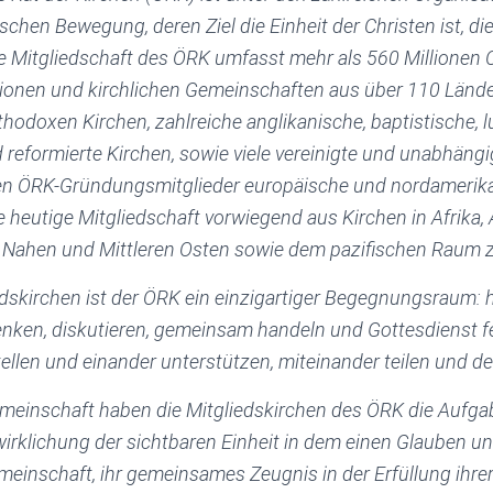
hen Bewegung, deren Ziel die Einheit der Christen ist, d
ie Mitgliedschaft des ÖRK umfasst mehr als 560 Millionen 
ionen und kirchlichen Gemeinschaften aus über 110 Lände
thodoxen Kirchen, zahlreiche anglikanische, baptistische, l
reformierte Kirchen, sowie viele vereinigte und unabhängi
en ÖRK-Gründungsmitglieder europäische und nordamerika
e heutige Mitgliedschaft vorwiegend aus Kirchen in Afrika, A
m Nahen und Mittleren Osten sowie dem pazifischen Raum
edskirchen ist der ÖRK ein einzigartiger Begegnungsraum: 
nken, diskutieren, gemeinsam handeln und Gottesdienst f
tellen und einander unterstützen, miteinander teilen und de
Gemeinschaft haben die Mitgliedskirchen des ÖRK die Aufgab
irklichung der sichtbaren Einheit in dem einen Glauben un
einschaft, ihr gemeinsames Zeugnis in der Erfüllung ihre