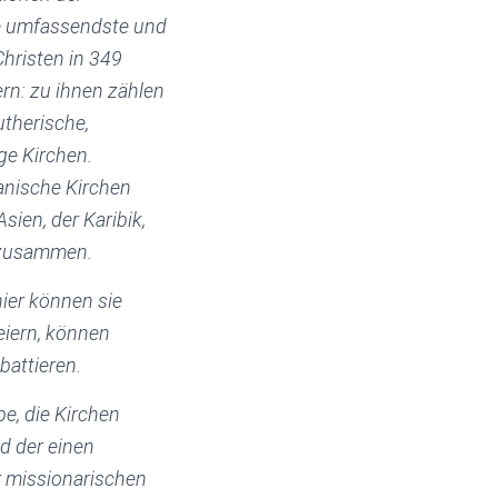
ie umfassendste und
Christen in 349
rn: zu ihnen zählen
utherische,
ge Kirchen.
nische Kirchen
sien, der Karibik,
 zusammen.
hier können sie
eiern, können
battieren.
e, die Kirchen
d der einen
r missionarischen