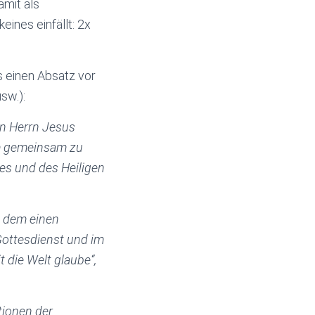
amit als
ines einfällt: 2x
s einen Absatz vor
sw.):
en Herrn Jesus
um gemeinsam zu
nes und des Heiligen
n dem einen
Gottesdienst und im
t die Welt glaube“,
tionen der