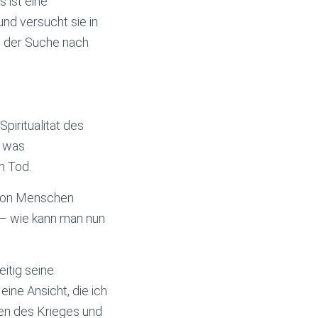
 ist eine
nd versucht sie in
n der Suche nach
piritualität des
, was
m Tod.
s von Menschen
– wie kann man nun
itig seine
ine Ansicht, die ich
en des Krieges und