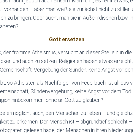
das macht jedoch auch einsam. Man fühlt, es fehlt etwas, es
 vorhanden – aber man weiß sie zunächst nicht zu stillen u
n zu bringen. Oder sucht man sie in Außerirdischen bzw. i
laneten?
Gott ersetzen
 der fromme Atheismus, versucht an dieser Stelle nun die S
ken und auch zu setzen. Religionen haben etwas erreicht
: Gemeinschaft, Vergebung der Sünden, keine Angst vor de
ibt, so Atheisten als Nachfolger von Feuerbach, ist all da
emeinschaft, Sündenvergebung, keine Angst vor dem Tod 
ligion hinbekommen, ohne an Gott zu glauben?
ube ermöglicht auch, den Menschen zu lieben – und gleichze
keit zu erkennen. Der Mensch ist – abgrundtief schlecht – e
Fotografen gelesen habe, der Menschen in ihren Niederung