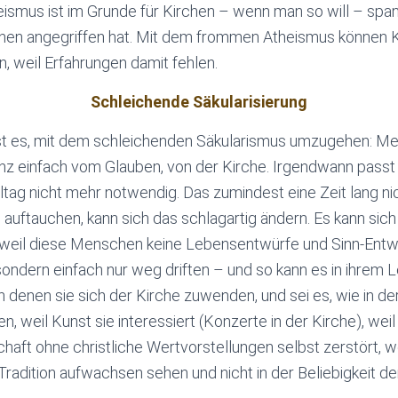
smus ist im Grunde für Kirchen – wenn man so will – span
chen angegriffen hat. Mit dem frommen Atheismus können K
 weil Erfahrungen damit fehlen.
Schleichende Säkularisierung
st es, mit dem schleichenden Säkularismus umzugehen: M
z einfach vom Glauben, von der Kirche. Irgendwann passt e
 Alltag nicht mehr notwendig. Das zumindest eine Zeit lang n
uftauchen, kann sich das schlagartig ändern. Es kann sic
, weil diese Menschen keine Lebensentwürfe und Sinn-Entw
sondern einfach nur weg driften – und so kann es in ihrem
in denen sie sich der Kirche zuwenden, und sei es, wie in d
, weil Kunst sie interessiert (Konzerte in der Kirche), weil
chaft ohne christliche Wertvorstellungen selbst zerstört, w
 Tradition aufwachsen sehen und nicht in der Beliebigkeit d