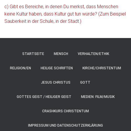
c) Gibt es Bereiche, in denen Du merkst, dass Menschen
keine Kultur haben, dass Kultur gut tun würde? (Zum Beispiel
Sauberkeit in der Schule, in der Stadt.)
STARTSEITE
MENSCH
VERHALTEN/ETHIK
RELIGION/EN
HEILIGE SCHRIFTEN
KIRCHE/CHRISTENTUM
JESUS CHRISTUS
GOTT
GOTTES GEIST / HEILIGER GEIST
MEDIEN: FILM/MUSIK
CRASHKURS CHRISTENTUM
IMPRESSUM UND DATENSCHUTZERKLÄRUNG