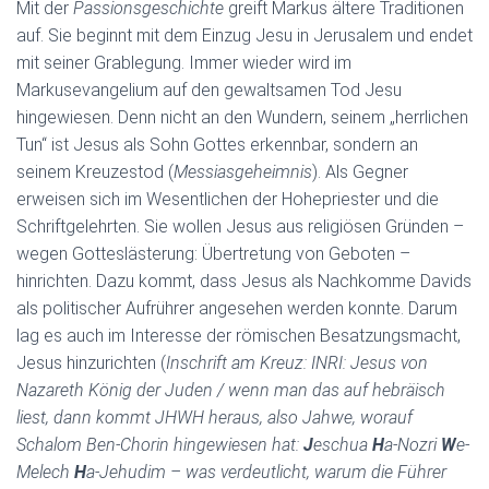
Mit der
Passionsgeschichte
greift Markus ältere Traditionen
auf. Sie beginnt mit dem Einzug Jesu in Jerusalem und endet
mit seiner Grablegung. Immer wieder wird im
Markusevangelium auf den gewaltsamen Tod Jesu
hingewiesen. Denn nicht an den Wundern, seinem „herrlichen
Tun“ ist Jesus als Sohn Gottes erkennbar, sondern an
seinem Kreuzestod (
Messiasgeheimnis
). Als Gegner
erweisen sich im Wesentlichen der Hohepriester und die
Schriftgelehrten. Sie wollen Jesus aus religiösen Gründen –
wegen Gotteslästerung: Übertretung von Geboten –
hinrichten. Dazu kommt, dass Jesus als Nachkomme Davids
als politischer Aufrührer angesehen werden konnte. Darum
lag es auch im Interesse der römischen Besatzungsmacht,
Jesus hinzurichten (
Inschrift am Kreuz: INRI: Jesus von
Nazareth König der Juden / wenn man das auf hebräisch
liest, dann kommt JHWH heraus, also Jahwe, worauf
Schalom Ben-Chorin hingewiesen hat:
J
eschua
H
a-Nozri
W
e-
Melech
H
a-Jehudim – was verdeutlicht, warum die Führer