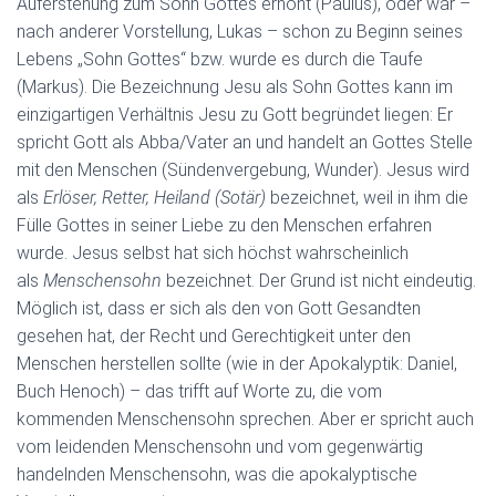
Auferstehung zum Sohn Gottes erhöht (Paulus), oder war –
nach anderer Vorstellung, Lukas – schon zu Beginn seines
Lebens „Sohn Gottes“ bzw. wurde es durch die Taufe
(Markus). Die Bezeichnung Jesu als Sohn Gottes kann im
einzigartigen Verhältnis Jesu zu Gott begründet liegen: Er
spricht Gott als Abba/Vater an und handelt an Gottes Stelle
mit den Menschen (Sündenvergebung, Wunder). Jesus wird
als
Erlöser, Retter, Heiland (Sotär)
bezeichnet, weil in ihm die
Fülle Gottes in seiner Liebe zu den Menschen erfahren
wurde. Jesus selbst hat sich höchst wahrscheinlich
als
Menschensohn
bezeichnet. Der Grund ist nicht eindeutig.
Möglich ist, dass er sich als den von Gott Gesandten
gesehen hat, der Recht und Gerechtigkeit unter den
Menschen herstellen sollte (wie in der Apokalyptik: Daniel,
Buch Henoch) – das trifft auf Worte zu, die vom
kommenden Menschensohn sprechen. Aber er spricht auch
vom leidenden Menschensohn und vom gegenwärtig
handelnden Menschensohn, was die apokalyptische