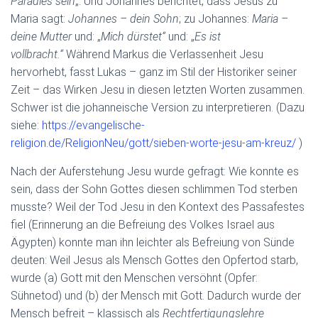
Paradies sein
„. Und Johannes berichtet, dass Jesus zu
Maria sagt:
Johannes – dein Sohn
; zu Johannes:
Maria –
deine Mutter
und: „
Mich dürstet“
und: „
Es ist
vollbracht.“
Während Markus die Verlassenheit Jesu
hervorhebt, fasst Lukas – ganz im Stil der Historiker seiner
Zeit – das Wirken Jesu in diesen letzten Worten zusammen.
Schwer ist die johanneische Version zu interpretieren. (Dazu
siehe:
https://evangelische-
religion.de/ReligionNeu/gott/sieben-worte-jesu-am-kreuz/
)
Nach der Auferstehung Jesu wurde gefragt: Wie konnte es
sein, dass der Sohn Gottes diesen schlimmen Tod sterben
musste? Weil der Tod Jesu in den Kontext des Passafestes
fiel (Erinnerung an die Befreiung des Volkes Israel aus
Ägypten) konnte man ihn leichter als Befreiung von Sünde
deuten: Weil Jesus als Mensch Gottes den Opfertod starb,
wurde (a) Gott mit den Menschen versöhnt (Opfer:
Sühnetod) und (b) der Mensch mit Gott. Dadurch wurde der
Mensch befreit – klassisch als
Rechtfertigungslehre