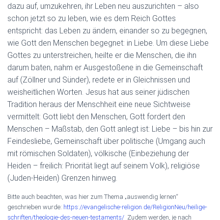
dazu auf, umzukehren, ihr Leben neu auszurichten – also
schon jetzt so zu leben, wie es dem Reich Gottes
entspricht: das Leben zu ändern, einander so zu begegnen,
wie Gott den Menschen begegnet: in Liebe. Um diese Liebe
Gottes zu unterstreichen, heilte er die Menschen, die ihn
darum baten, nahm er Ausgestoßene in die Gemeinschaft
auf (Zöllner und Sünder), redete er in Gleichnissen und
weisheitlichen Worten. Jesus hat aus seiner jüdischen
Tradition heraus der Menschheit eine neue Sichtweise
vermittelt: Gott liebt den Menschen, Gott fordert den
Menschen – Maßstab, den Gott anlegt ist: Liebe – bis hin zur
Feindesliebe, Gemeinschaft über politische (Umgang auch
mit römischen Soldaten), völkische (Einbeziehung der
Heiden – freilich: Priorität liegt auf seinem Volk), religiöse
(Juden-Heiden) Grenzen hinweg.
Bitte auch beachten, was hier zum Thema „auswendig lernen“
geschrieben wurde:
https://evangelische-religion.de/ReligionNeu/heilige-
schriften/theologie-des-neuen-testaments/
Zudem werden, je nach