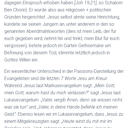
dagegen Einspruch erhoben haben [Joh 19,21]
, so Schalom
Ben Chorin). Er wurde also aus religiösen + politischen
Gründen hingerichtet. Jesus selbst ahnte seine Hinrichtung,
kündete sie seinen Jüngern an, unter anderem in den so
genannten Abendmahlsworten (dies ist mein Leib, der für
euch gegeben wird; nehmt hin und trinkt, mein Blut für euch
vergossen), betete jedoch im Garten Gethsemane um
Befreiung von diesem Tod, stimmte letztlich jedoch in
Gottes Willen ein.
Ein wesentlicher Unterschied in der Passions-Darstellung der
Evangelisten sind
die letzten 7 Worte Jesu am Kreuz
.
Während Jesus laut Markusevangelium sagt: „
Mein Gott,
mein Gott, warum hast du mich verlassen?
“ sagt Jesus laut
Lukasevangelium: „
Vater, vergib ihnen, denn sie wissen nicht,
was sie tun“
und „
Vater, in deine Hände befehle ich meinen
Geist“
. Ebenso lesen wir im Lukasevangelium, dass Jesus zu
einem Mitgekreuzigten sagt: „
Heute wirst du mit mir im