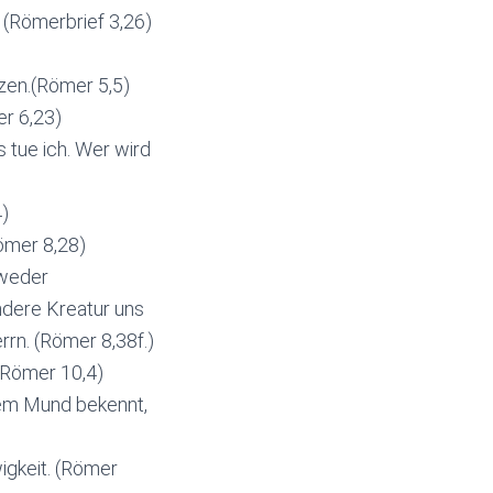
 (Römerbrief 3,26)
zen.(Römer 5,5)
er 6,23)
as tue ich. Wer wird
4)
Römer 8,28)
 weder
dere Kreatur uns
rrn. (Römer 8,38f.)
 (Römer 10,4)
dem Mund bekennt,
wigkeit. (Römer